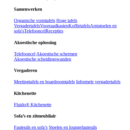
Samenwerken
Organische vormtafels
Hoge tafels
Vergadertafels
Voorraadkasten
Koffietafels
Armstoelen en
sofa's
Telefooncel
Recepties
Akoestische oplossing
Telefooncel
Akoestische schermen
Akoestische scheidingswanden
Vergaderen
Meetingtafels en boardroomtafels
Informele vergadertafels
Kitchenette
Fluido® Kitchenette
Sofa’s en zitmeubilair
Fauteuils en sofa’s
Stoelen en loungefauteuils