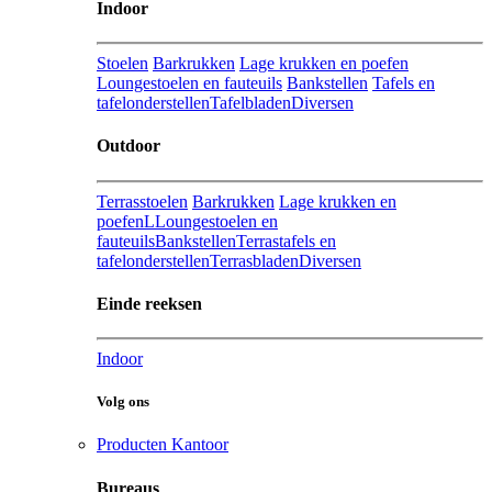
Indoor
Stoelen
Barkrukken
Lage krukken en poefen
Loungestoelen en fauteuils
Bankstellen
Tafels en
tafelonderstellen
Tafelbladen
Diversen
Outdoor
Terrasstoelen
Barkrukken
Lage krukken en
poefenL
Loungestoelen en
fauteuils
Bankstellen
Terrastafels en
tafelonderstellen
Terrasbladen
Diversen
Einde reeksen
Indoor
Volg ons
Producten Kantoor
Bureaus