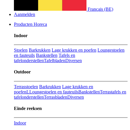
Français (BE)
Aanmelden
Producten Horeca
Indoor
Stoelen
Barkrukken
Lage krukken en poefen
Loungestoelen
en fauteuils
Bankstellen
Tafels en
tafelonderstellen
Tafelbladen
Diversen
Outdoor
Terrasstoelen
Barkrukken
Lage krukken en
poefenL
Loungestoelen en fauteuils
Bankstellen
Terrastafels en
tafelonderstellen
Terrasbladen
Diversen
Einde reeksen
Indoor