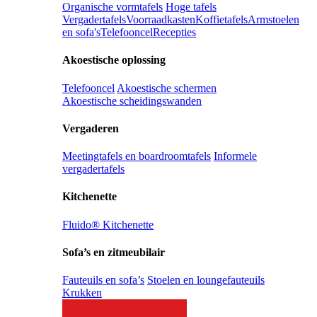
Organische vormtafels
Hoge tafels
Vergadertafels
Voorraadkasten
Koffietafels
Armstoelen
en sofa's
Telefooncel
Recepties
Akoestische oplossing
Telefooncel
Akoestische schermen
Akoestische scheidingswanden
Vergaderen
Meetingtafels en boardroomtafels
Informele
vergadertafels
Kitchenette
Fluido® Kitchenette
Sofa’s en zitmeubilair
Fauteuils en sofa’s
Stoelen en loungefauteuils
Krukken