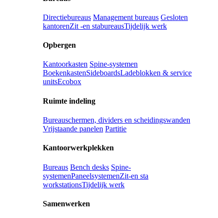
Directiebureaus
Management bureaus
Gesloten
kantoren
Zit -en stabureaus
Tijdelijk werk
Opbergen
Kantoorkasten
Spine-systemen
Boekenkasten
Sideboards
Ladeblokken & service
units
Ecobox
Ruimte indeling
Bureauschermen, dividers en scheidingswanden
Vrijstaande panelen
Partitie
Kantoorwerkplekken
Bureaus
Bench desks
Spine-
systemen
Paneelsystemen
Zit-en sta
workstations
Tijdelijk werk
Samenwerken