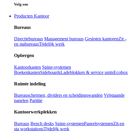
Volg ons
Producten Kantoor
Bureaus
Directiebureaus
Management bureaus
Gesloten kantoren
Zit -
en stabureaus
Tijdelijk werk
Opbergen
Kantoorkasten
Spine-systemen
Boekenkasten
Sideboards
Ladeblokken & service units
Ecobox
Ruimte indeling
Bureauschermen, dividers en scheidingswanden
Vrijstaande
panelen
Partitie
Kantoorwerkplekken
Bureaus
Bench desks
Spine-systemen
Paneelsystemen
Zit-en
sta workstations
Tijdelijk werk