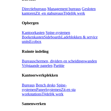
Directiebureaus
Management bureaus
Gesloten
kantoren
Zit -en stabureaus
Tijdelijk werk
Opbergen
Kantoorkasten
Spine-systemen
Boekenkasten
Sideboards
Ladeblokken & service
units
Ecobox
Ruimte indeling
Bureauschermen, dividers en scheidingswanden
Vrijstaande panelen
Partitie
Kantoorwerkplekken
Bureaus
Bench desks
Spine-
systemen
Paneelsystemen
Zit-en sta
workstations
Tijdelijk werk
Samenwerken