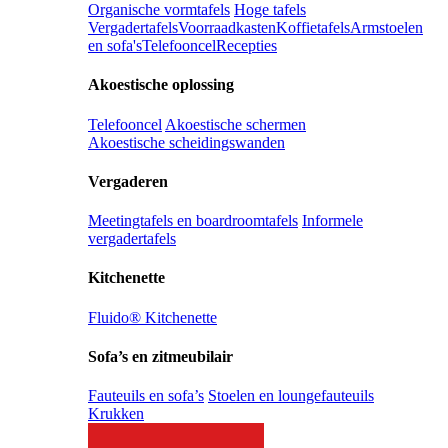
Organische vormtafels
Hoge tafels
Vergadertafels
Voorraadkasten
Koffietafels
Armstoelen
en sofa's
Telefooncel
Recepties
Akoestische oplossing
Telefooncel
Akoestische schermen
Akoestische scheidingswanden
Vergaderen
Meetingtafels en boardroomtafels
Informele
vergadertafels
Kitchenette
Fluido® Kitchenette
Sofa’s en zitmeubilair
Fauteuils en sofa’s
Stoelen en loungefauteuils
Krukken