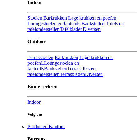
Indoor
Stoelen
Barkrukken
Lage krukken en poefen
Loungestoelen en fauteuils
Bankstellen
Tafels en
tafelonderstellen
Tafelbladen
Diversen
Outdoor
Terrasstoelen
Barkrukken
Lage krukken en
poefenL
Loungestoelen en
fauteuils
Bankstellen
Terrastafels en
tafelonderstellen
Terrasbladen
Diversen
Einde reeksen
Indoor
Volg ons
Producten Kantoor
Bureaus