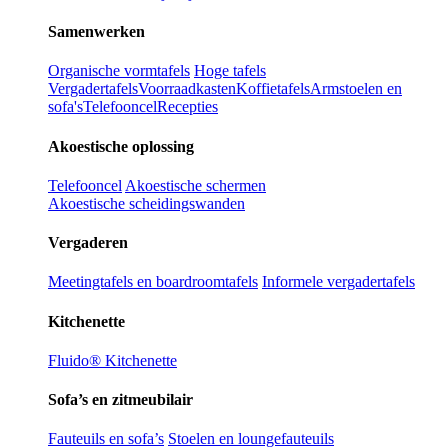
Samenwerken
Organische vormtafels
Hoge tafels
Vergadertafels
Voorraadkasten
Koffietafels
Armstoelen en
sofa's
Telefooncel
Recepties
Akoestische oplossing
Telefooncel
Akoestische schermen
Akoestische scheidingswanden
Vergaderen
Meetingtafels en boardroomtafels
Informele vergadertafels
Kitchenette
Fluido® Kitchenette
Sofa’s en zitmeubilair
Fauteuils en sofa’s
Stoelen en loungefauteuils