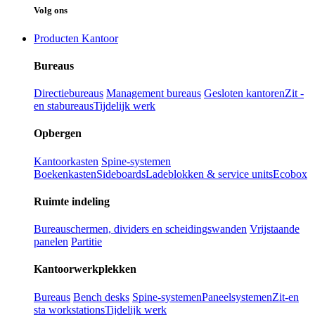
Volg ons
Producten Kantoor
Bureaus
Directiebureaus
Management bureaus
Gesloten kantoren
Zit -
en stabureaus
Tijdelijk werk
Opbergen
Kantoorkasten
Spine-systemen
Boekenkasten
Sideboards
Ladeblokken & service units
Ecobox
Ruimte indeling
Bureauschermen, dividers en scheidingswanden
Vrijstaande
panelen
Partitie
Kantoorwerkplekken
Bureaus
Bench desks
Spine-systemen
Paneelsystemen
Zit-en
sta workstations
Tijdelijk werk