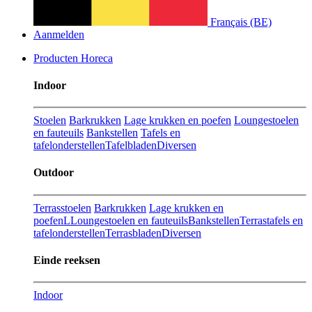
Français (BE)
Aanmelden
Producten Horeca
Indoor
Stoelen
Barkrukken
Lage krukken en poefen
Loungestoelen
en fauteuils
Bankstellen
Tafels en
tafelonderstellen
Tafelbladen
Diversen
Outdoor
Terrasstoelen
Barkrukken
Lage krukken en
poefenL
Loungestoelen en fauteuils
Bankstellen
Terrastafels en
tafelonderstellen
Terrasbladen
Diversen
Einde reeksen
Indoor