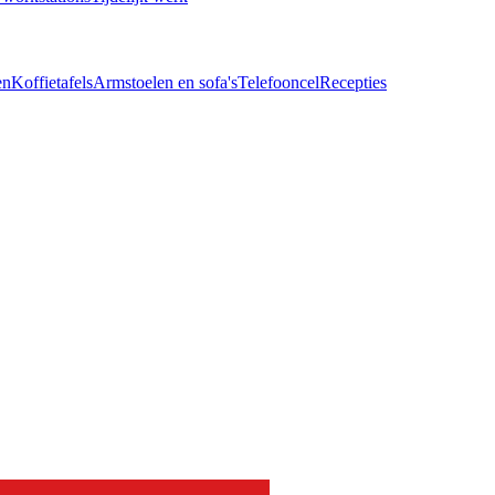
en
Koffietafels
Armstoelen en sofa's
Telefooncel
Recepties