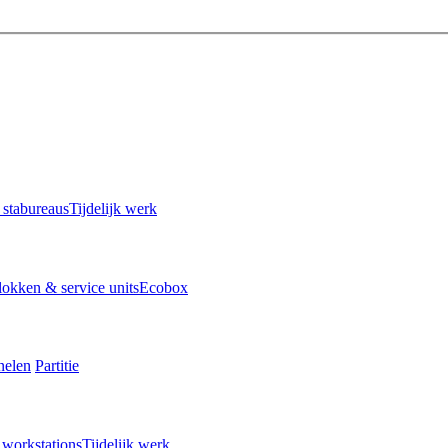
n stabureaus
Tijdelijk werk
okken & service units
Ecobox
nelen
Partitie
a workstations
Tijdelijk werk