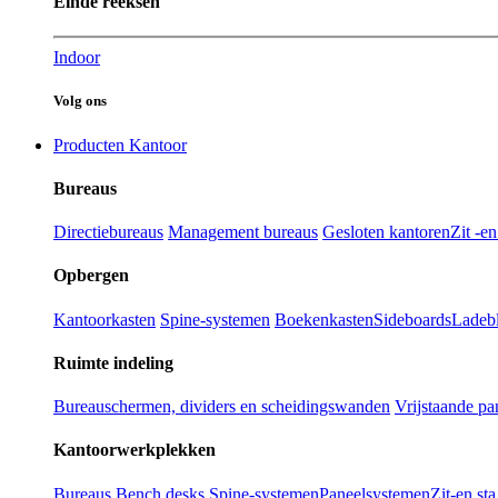
Einde reeksen
Indoor
Volg ons
Producten Kantoor
Bureaus
Directiebureaus
Management bureaus
Gesloten kantoren
Zit -e
Opbergen
Kantoorkasten
Spine-systemen
Boekenkasten
Sideboards
Ladebl
Ruimte indeling
Bureauschermen, dividers en scheidingswanden
Vrijstaande pa
Kantoorwerkplekken
Bureaus
Bench desks
Spine-systemen
Paneelsystemen
Zit-en st