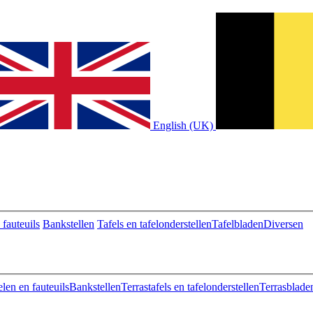
English (UK)
fauteuils
Bankstellen
Tafels en tafelonderstellen
Tafelbladen
Diversen
len en fauteuils
Bankstellen
Terrastafels en tafelonderstellen
Terrasblade