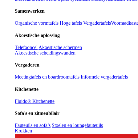
Samenwerken
Organische vormtafels
Hoge tafels
Vergadertafels
Voorraadkast
Akoestische oplossing
Telefooncel
Akoestische schermen
Akoestische scheidingswanden
Vergaderen
Meetingtafels en boardroomtafels
Informele vergadertafels
Kitchenette
Fluido® Kitchenette
Sofa’s en zitmeubilair
Fauteuils en sofa’s
Stoelen en loungefauteuils
Krukken