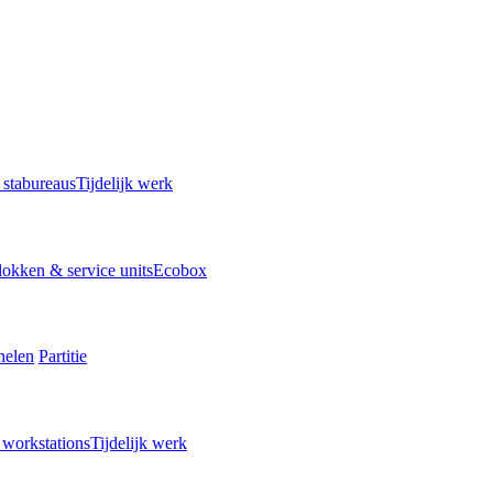
n stabureaus
Tijdelijk werk
okken & service units
Ecobox
nelen
Partitie
a workstations
Tijdelijk werk