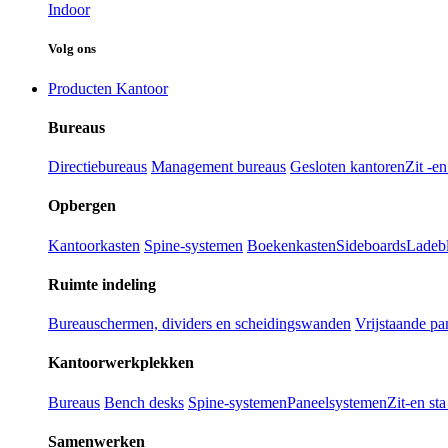
Indoor
Volg ons
Producten Kantoor
Bureaus
Directiebureaus
Management bureaus
Gesloten kantoren
Zit -e
Opbergen
Kantoorkasten
Spine-systemen
Boekenkasten
Sideboards
Ladebl
Ruimte indeling
Bureauschermen, dividers en scheidingswanden
Vrijstaande pa
Kantoorwerkplekken
Bureaus
Bench desks
Spine-systemen
Paneelsystemen
Zit-en st
Samenwerken