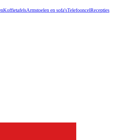
en
Koffietafels
Armstoelen en sofa's
Telefooncel
Recepties