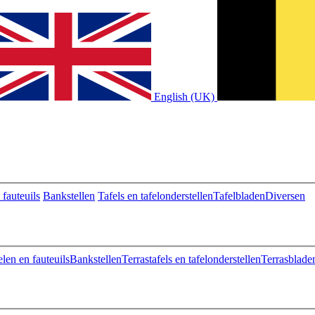
English (UK)
fauteuils
Bankstellen
Tafels en tafelonderstellen
Tafelbladen
Diversen
len en fauteuils
Bankstellen
Terrastafels en tafelonderstellen
Terrasblade