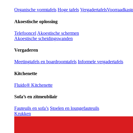
Organische vormtafels
Hoge tafels
Vergadertafels
Voorraadkast
Akoestische oplossing
Telefooncel
Akoestische schermen
Akoestische scheidingswanden
Vergaderen
Meetingtafels en boardroomtafels
Informele vergadertafels
Kitchenette
Fluido® Kitchenette
Sofa’s en zitmeubilair
Fauteuils en sofa’s
Stoelen en loungefauteuils
Krukken