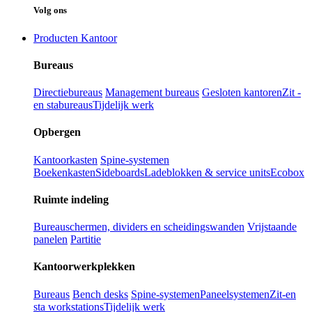
Volg ons
Producten Kantoor
Bureaus
Directiebureaus
Management bureaus
Gesloten kantoren
Zit -
en stabureaus
Tijdelijk werk
Opbergen
Kantoorkasten
Spine-systemen
Boekenkasten
Sideboards
Ladeblokken & service units
Ecobox
Ruimte indeling
Bureauschermen, dividers en scheidingswanden
Vrijstaande
panelen
Partitie
Kantoorwerkplekken
Bureaus
Bench desks
Spine-systemen
Paneelsystemen
Zit-en
sta workstations
Tijdelijk werk