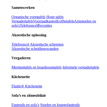
Samenwerken
Organische vormtafels
Hoge tafels
Vergadertafels
Voorraadkasten
Koffietafels
Armstoelen en
sofa's
Telefooncel
Recepties
Akoestische oplossing
Telefooncel
Akoestische schermen
Akoestische scheidingswanden
Vergaderen
Meetingtafels en boardroomtafels
Informele vergadertafels
Kitchenette
Fluido® Kitchenette
Sofa’s en zitmeubilair
Fauteuils en sofa’s
Stoelen en loungefauteuils