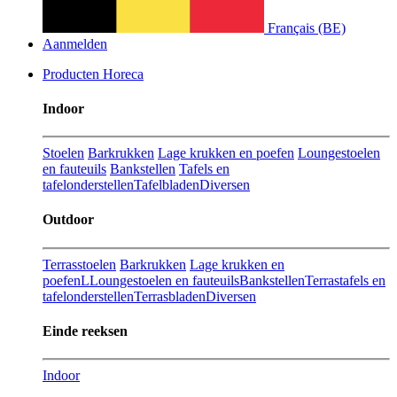
Français (BE)
Aanmelden
Producten Horeca
Indoor
Stoelen
Barkrukken
Lage krukken en poefen
Loungestoelen
en fauteuils
Bankstellen
Tafels en
tafelonderstellen
Tafelbladen
Diversen
Outdoor
Terrasstoelen
Barkrukken
Lage krukken en
poefenL
Loungestoelen en fauteuils
Bankstellen
Terrastafels en
tafelonderstellen
Terrasbladen
Diversen
Einde reeksen
Indoor