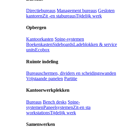
Directiebureaus
Management bureaus
Gesloten
kantoren
Zit -en stabureaus
Tijdelijk werk
Opbergen
Kantoorkasten
Spine-systemen
Boekenkasten
Sideboards
Ladeblokken & service
units
Ecobox
Ruimte indeling
Bureauschermen, dividers en scheidingswanden
Vrijstaande panelen
Partitie
Kantoorwerkplekken
Bureaus
Bench desks
Spine-
systemen
Paneelsystemen
Zit-en sta
workstations
Tijdelijk werk
Samenwerken