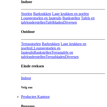
Indoor
Stoelen
Barkrukken
Lage krukken en poefen
Loungestoelen en fauteuils
Bankstellen
Tafels en
tafelonderstellen
Tafelbladen
Diversen
Outdoor
Terrasstoelen
Barkrukken
Lage krukken en
poefenL
Loungestoelen en
fauteuils
Bankstellen
Terrastafels en
tafelonderstellen
Terrasbladen
Diversen
Einde reeksen
Indoor
Volg ons
Producten Kantoor
Bureaus