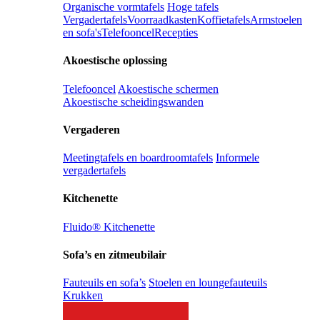
Organische vormtafels
Hoge tafels
Vergadertafels
Voorraadkasten
Koffietafels
Armstoelen
en sofa's
Telefooncel
Recepties
Akoestische oplossing
Telefooncel
Akoestische schermen
Akoestische scheidingswanden
Vergaderen
Meetingtafels en boardroomtafels
Informele
vergadertafels
Kitchenette
Fluido® Kitchenette
Sofa’s en zitmeubilair
Fauteuils en sofa’s
Stoelen en loungefauteuils
Krukken